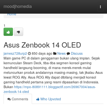
Home
moodjhomedia
Togg
navi
Home
1
Asus Zenbook 14 OLED
jamesz728urp2
850 days ago
News
Discuss
Main game PC di dalam genggaman bukan ulang impian. Sejak
kemunculan Steam Deck, tiba-tiba segmen konsol gaming
handheld langsung booming, di mana merek-merek mulai
meluncurkan produk andalannya masing-masing, tak jikalau Asus
lewat ROG Ally. Asus ROG Ally dapat dibilang menjadi konsol
gaming handheld pertama yang resmi dipasarkan di Indonesia.
Bukan
https://mpo-80891111.bloggactif.com/26967004/asus-
zenbook-14-oled
Comments
Who Upvoted