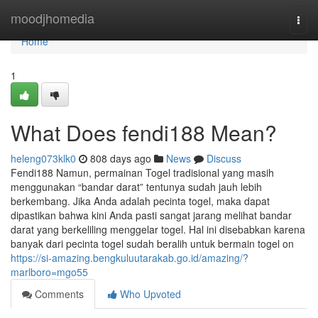
Home
moodjhomedia
Togg
navi
Home
1
What Does fendi188 Mean?
heleng073klk0
808 days ago
News
Discuss
Fendi188 Namun, permainan Togel tradisional yang masih
menggunakan “bandar darat” tentunya sudah jauh lebih
berkembang. Jika Anda adalah pecinta togel, maka dapat
dipastikan bahwa kini Anda pasti sangat jarang melihat bandar
darat yang berkeliling menggelar togel. Hal ini disebabkan karena
banyak dari pecinta togel sudah beralih untuk bermain togel on
https://si-amazing.bengkuluutarakab.go.id/amazing/?
marlboro=mgo55
Comments
Who Upvoted