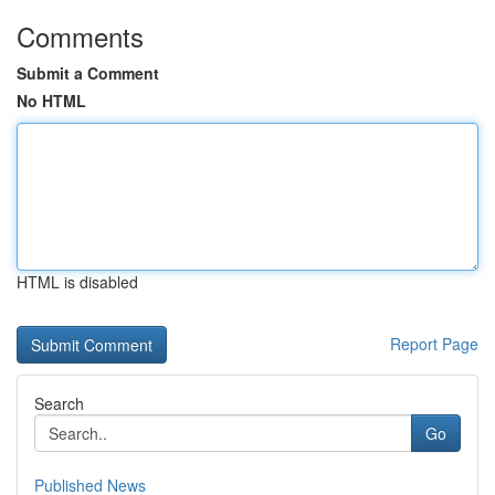
Comments
Submit a Comment
No HTML
HTML is disabled
Report Page
Search
Go
Published News