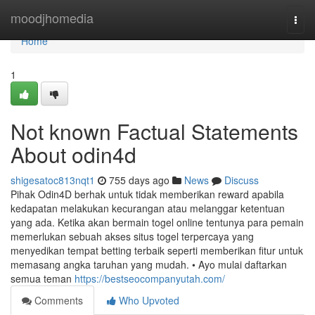
Home
moodjhomedia
Togg
navi
Home
1
Not known Factual Statements
About odin4d
shigesatoc813nqt1
755 days ago
News
Discuss
Pihak Odin4D berhak untuk tidak memberikan reward apabila
kedapatan melakukan kecurangan atau melanggar ketentuan
yang ada. Ketika akan bermain togel online tentunya para pemain
memerlukan sebuah akses situs togel terpercaya yang
menyedikan tempat betting terbaik seperti memberikan fitur untuk
memasang angka taruhan yang mudah. • Ayo mulai daftarkan
semua teman
https://bestseocompanyutah.com/
Comments
Who Upvoted