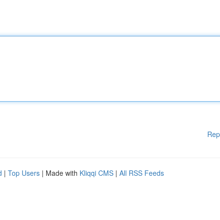
Rep
d
|
Top Users
| Made with
Kliqqi CMS
|
All RSS Feeds