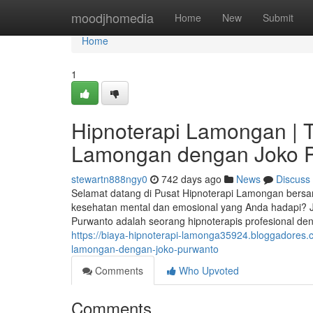
Home
moodjhomedia
Home
New
Submit
Home
1
Hipnoterapi Lamongan | T
Lamongan dengan Joko 
stewartn888ngy0
742 days ago
News
Discuss
Selamat datang di Pusat Hipnoterapi Lamongan bers
kesehatan mental dan emosional yang Anda hadapi? J
Purwanto adalah seorang hipnoterapis profesional de
https://biaya-hipnoterapi-lamonga35924.bloggadores.
lamongan-dengan-joko-purwanto
Comments
Who Upvoted
Comments