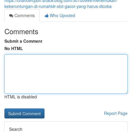
https://chancercpbn.snack-blog.com/30100999/menemukan-
keberuntungan-di-rumahidr-slot-gacor-yang-harus-dicoba
Comments
Who Upvoted
Comments
Submit a Comment
No HTML
HTML is disabled
Report Page
Search