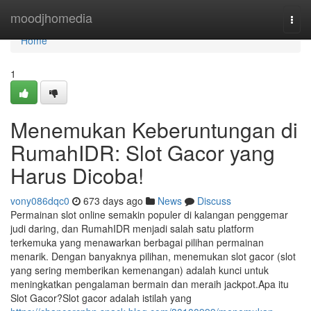
Home
moodjhomedia
Togg
navi
Home
1
Menemukan Keberuntungan di
RumahIDR: Slot Gacor yang
Harus Dicoba!
vony086dqc0
673 days ago
News
Discuss
Permainan slot online semakin populer di kalangan penggemar
judi daring, dan RumahIDR menjadi salah satu platform
terkemuka yang menawarkan berbagai pilihan permainan
menarik. Dengan banyaknya pilihan, menemukan slot gacor (slot
yang sering memberikan kemenangan) adalah kunci untuk
meningkatkan pengalaman bermain dan meraih jackpot.Apa itu
Slot Gacor?Slot gacor adalah istilah yang