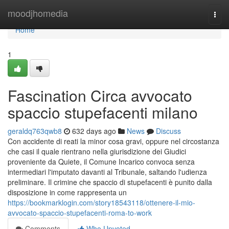
Home
moodjhomedia
Togg
navi
Home
1
Fascination Circa avvocato
spaccio stupefacenti milano
geraldq763qwb8
632 days ago
News
Discuss
Con accidente di reati la minor cosa gravi, oppure nel circostanza
che casi il quale rientrano nella giurisdizione dei Giudici
proveniente da Quiete, il Comune Incarico convoca senza
intermediari l'imputato davanti al Tribunale, saltando l'udienza
preliminare. Il crimine che spaccio di stupefacenti è punito dalla
disposizione in come rappresenta un
https://bookmarklogin.com/story18543118/ottenere-il-mio-
avvocato-spaccio-stupefacenti-roma-to-work
Comments
Who Upvoted