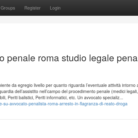
Groups
Register
Login
ato penale roma studio legale pena
niente da egregio livello per quanto riguarda l’eventuale attività intorno 
uardia dell’assistito nell’campo del procedimento penale (medici legali,
i, Periti balistici, Periti informatici, etc. Un avvocato specializ...
e-su-avvocato-penalista-roma-arresto-in-flagranza-di-reato-droga