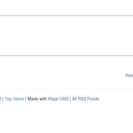
Rep
d
|
Top Users
| Made with
Kliqqi CMS
|
All RSS Feeds