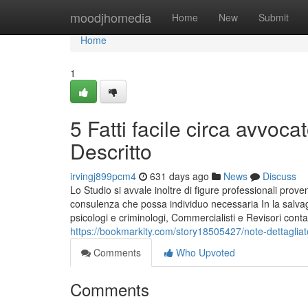
Home
moodjhomedia
Home
New
Submit
Home
1
5 Fatti facile circa avvoc
Descritto
irvingj899pcm4
631 days ago
News
Discuss
Lo Studio si avvale inoltre di figure professionali prove
consulenza che possa individuo necessaria In la salvag
psicologi e criminologi, Commercialisti e Revisori contabil
https://bookmarkity.com/story18505427/note-dettagliat
Comments
Who Upvoted
Comments