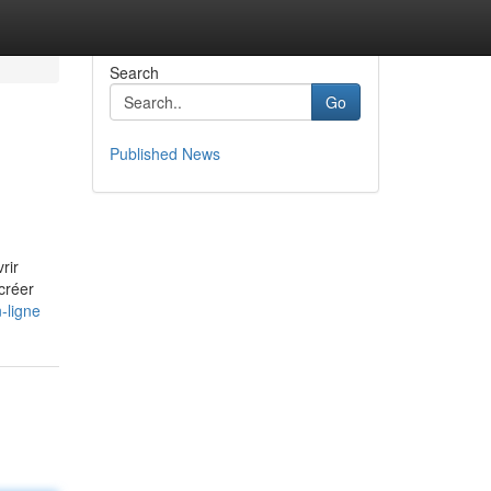
Search
Go
Published News
rir
créer
-ligne