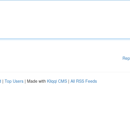
Rep
d
|
Top Users
| Made with
Kliqqi CMS
|
All RSS Feeds