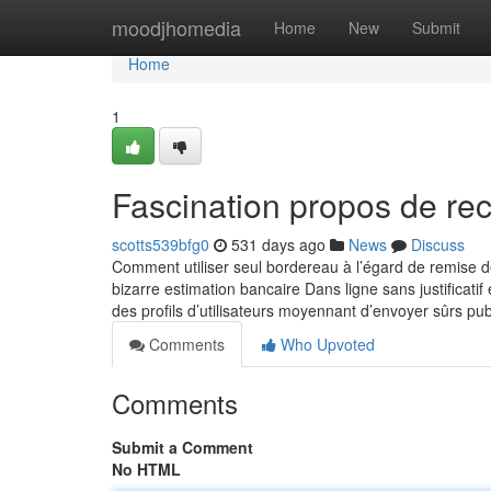
Home
moodjhomedia
Home
New
Submit
Home
1
Fascination propos de rec
scotts539bfg0
531 days ago
News
Discuss
Comment utiliser seul bordereau à l’égard de remise 
bizarre estimation bancaire Dans ligne sans justificat
des profils d’utilisateurs moyennant d’envoyer sûrs pub
Comments
Who Upvoted
Comments
Submit a Comment
No HTML