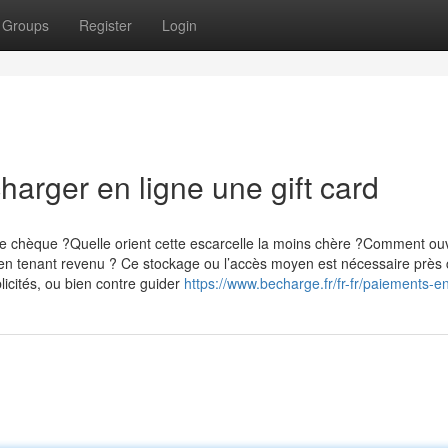
Groups
Register
Login
harger en ligne une gift card
de chèque ?Quelle orient cette escarcelle la moins chère ?Comment ouv
if en tenant revenu ? Ce stockage ou l’accès moyen est nécessaire près 
licités, ou bien contre guider
https://www.becharge.fr/fr-fr/paiements-en