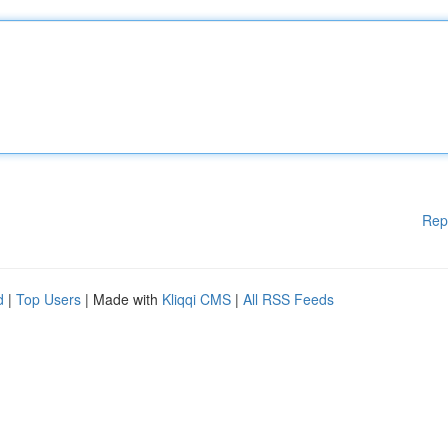
Rep
d
|
Top Users
| Made with
Kliqqi CMS
|
All RSS Feeds