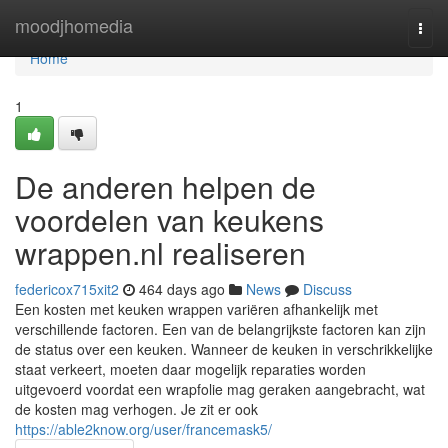
Home
moodjhomedia
Togg
navi
Home
1
De anderen helpen de
voordelen van keukens
wrappen.nl realiseren
federicox715xit2
464 days ago
News
Discuss
Een kosten met keuken wrappen variëren afhankelijk met
verschillende factoren. Een van de belangrijkste factoren kan zijn
de status over een keuken. Wanneer de keuken in verschrikkelijke
staat verkeert, moeten daar mogelijk reparaties worden
uitgevoerd voordat een wrapfolie mag geraken aangebracht, wat
de kosten mag verhogen. Je zit er ook
https://able2know.org/user/francemask5/