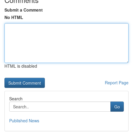
Submit a Comment
No HTML
HTML is disabled
Report Page
Search
Go
Published News