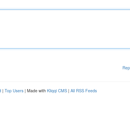
Rep
d
|
Top Users
| Made with
Kliqqi CMS
|
All RSS Feeds