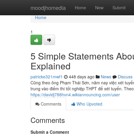
Home
moodjhomedia
Home
New
Submit
Home
1
5 Simple Statements Abou
Explained
patricke321mwf1
448 days ago
News
Discuss
Cũng theo ông Phạm Thái Sơn, năm nay việc xét tuyển 
trung vào điểm thi tốt nghiệp THPT để xét tuyển. The
https://davidj788hvn4.wikiannouncing.com/user
Comments
Who Upvoted
Comments
Submit a Comment