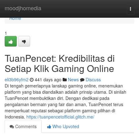
Home
moodjhomedia
Togg
navi
Home
1
TuanPencet: Kredibilitas di
Setiap Klik Gaming Online
eli3b96yfm2
441 days ago
News
Discuss
Di tengah gemerlapnya lanskap gaming online, menemukan
platform yang bisa diandalkan adalah prinsip utama. Di sinilah
TuanPencet membuktikan diri. Dengan dedikasi pada
pengalaman bermain yang fair dan aman, TuanPencet terus
memperkuat reputasi sebagai platform gaming pilihan di
Indonesia.
https://tuanpencetofficial.glitch.me/
Comments
Who Upvoted