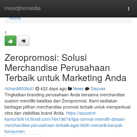
Home
moodjhomedia
Togg
navi
Home
1
Zeropromosi: Solusi
Merchandise Perusahaan
Terbaik untuk Marketing Anda
richardi853lcd1
422 days ago
News
Discuss
Tingkatkan branding perusahaan Anda bersama merchandise
custom memiliki kwalitas dari Zeropromosi. Kami sediakan
berbagai pilihan merchandise promosi terbaik untuk memperkuat
citra dan visibilitas brand Anda.
https://souvenir-
kantor50614.fitnell.com/76419674/tips-cermat-memilih-desain-
merchandise-perusahaan-terbaik-agar-lebih-menarik-banyak-
konsumen