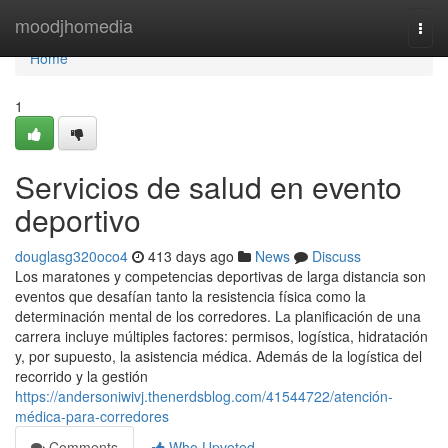
Home
moodjhomedia
Togg
navi
Home
1
Servicios de salud en evento
deportivo
douglasg320oco4
413 days ago
News
Discuss
Los maratones y competencias deportivas de larga distancia son
eventos que desafían tanto la resistencia física como la
determinación mental de los corredores. La planificación de una
carrera incluye múltiples factores: permisos, logística, hidratación
y, por supuesto, la asistencia médica. Además de la logística del
recorrido y la gestión
https://andersoniwivj.thenerdsblog.com/41544722/atención-
médica-para-corredores
Comments
Who Upvoted