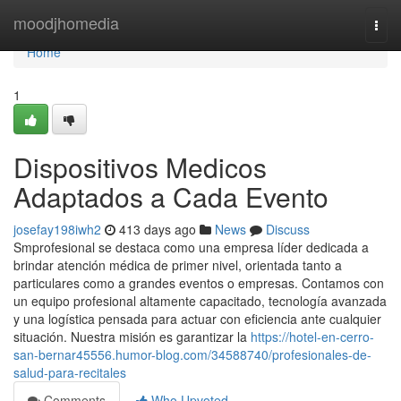
Home
moodjhomedia
Togg
navi
Home
1
Dispositivos Medicos
Adaptados a Cada Evento
josefay198iwh2
413 days ago
News
Discuss
Smprofesional se destaca como una empresa líder dedicada a
brindar atención médica de primer nivel, orientada tanto a
particulares como a grandes eventos o empresas. Contamos con
un equipo profesional altamente capacitado, tecnología avanzada
y una logística pensada para actuar con eficiencia ante cualquier
situación. Nuestra misión es garantizar la
https://hotel-en-cerro-
san-bernar45556.humor-blog.com/34588740/profesionales-de-
salud-para-recitales
Comments
Who Upvoted