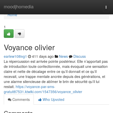
Home
moodjhomedia
Togg
navi
Home
1
Voyance olivier
earlew108ivg1
411 days ago
News
Discuss
La répercussion est arrivée pointe postérieur. Elle n’apportait pas
de introduction toute confectionnée, mais évoquait une sensation
claire et nette de décalage entre ce qu’il donnait et ce qu’il
recevait, une trappe mentale ancrée depuis des générations, et
une alarme silencieuse de abîmer le brin de sécurité qu’il lui
restait.
https://voyance-par-sms-
gratuit87531.ktwiki.com/1547356/voyance_olivier
Comments
Who Upvoted
Comments