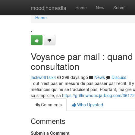
Home
moodjhomedia
Home
New
Submit
Home
1
Voyance par mail : quand 
consultation
jackw061six4
396 days ago
News
Discuss
Tout n'est pas en mesure de pas passer par l’écrit. Il 
méfiances qui ne se traduisent pas. Pourtant, malgré c
sa simplicité, sa
https://griffinwhoux.ja-blog.com/3617
Comments
Who Upvoted
Comments
Submit a Comment