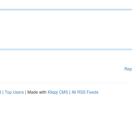
Rep
d
|
Top Users
| Made with
Kliqqi CMS
|
All RSS Feeds