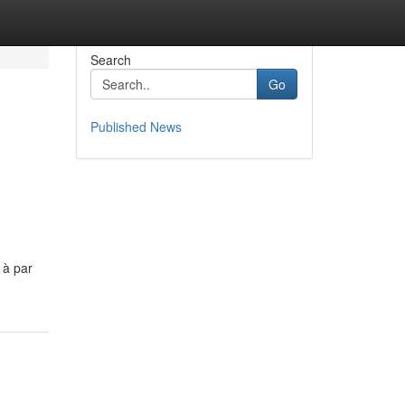
Search
Go
Published News
 à par