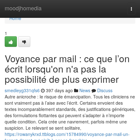
Home
moodjhomedia
Togg
navi
Home
1
Voyance par mail : ce que l’on
écrit lorsqu'on n'a pas la
possibilité de plus exprimer
smedleyg331qfs6
397 days ago
News
Discuss
Autre anicroche : le risque de émancipation. Tous les cliniciens ne
sont vraiment pas à l’aise avec l’écrit. Certains envoient des
textes incomparablement standards, des justifications génériques,
des formulations flottantes qui peuvent s’adapter à n’importe
quelle condition. Cela crée une navrement, parfois même une
suspicion. Le relevant se sent solitaire,
https://rowanykrxd.ttblogs.com/15784990/voyance-par-mail-un-