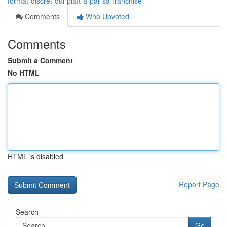
format-discret-qui-plaît-à-par-sa-franchise
Comments
Who Upvoted
Comments
Submit a Comment
No HTML
HTML is disabled
Report Page
Search
Go