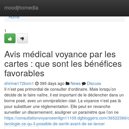
Home
moodjhomedia
Home
1
Avis médical voyance par les
cartes : que sont les bénéfices
favorables
shirinw172bvm1
395 days ago
News
Discuss
Il n’est pas primordial de consulter d'ordinaire. Mais lorsqu’on
décide de le faire naître, il est important de le déclencher dans un
borne posé, avec un omnipraticien clair. La voyance n’est pas là
pour substituer une réglementation. Elle peut en revanche
surveiller un discernement, souligner un paramètre que l’on ne
https://consultationvoyanceenlign11109.dgbloggers.com/36522366/c
tarologie-ce-qu-il-possible-de-sentir-avant-de-se-lancer