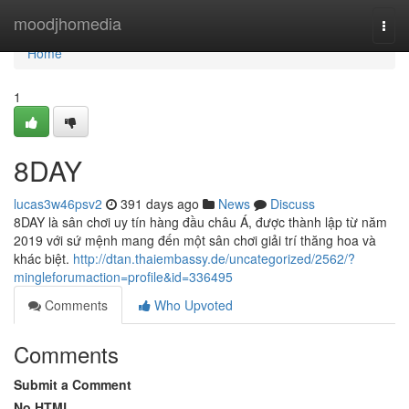
Home
moodjhomedia
Togg
navi
Home
1
8DAY
lucas3w46psv2
391 days ago
News
Discuss
8DAY là sân chơi uy tín hàng đầu châu Á, được thành lập từ năm
2019 với sứ mệnh mang đến một sân chơi giải trí thăng hoa và
khác biệt.
http://dtan.thaiembassy.de/uncategorized/2562/?
mingleforumaction=profile&id=336495
Comments
Who Upvoted
Comments
Submit a Comment
No HTML