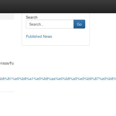
Search
Go
Published News
การยอมรับ
b8%81%e0%b8%a1%e0%b8%aa%e0%b8%a5%e0%b9%87%e0%b8%