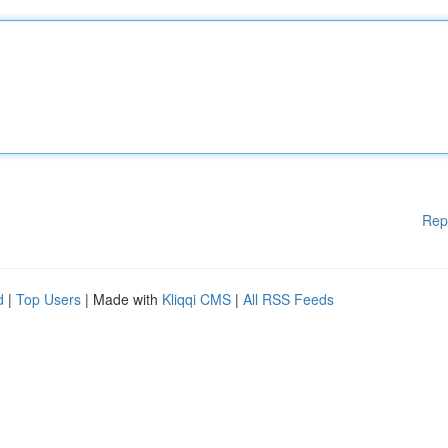
Rep
d
|
Top Users
| Made with
Kliqqi CMS
|
All RSS Feeds