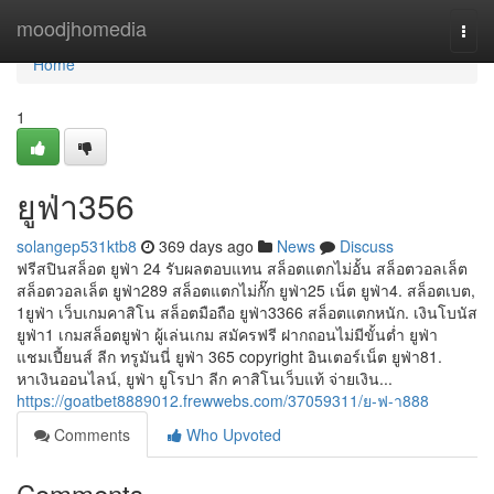
Home
moodjhomedia
Togg
navi
Home
1
ยูฟ่า356
solangep531ktb8
369 days ago
News
Discuss
ฟรีสปินสล็อต ยูฟ่า 24 รับผลตอบแทน สล็อตแตกไม่อั้น สล็อตวอลเล็ต
สล็อตวอลเล็ต ยูฟ่า289 สล็อตแตกไม่กั๊ก ยูฟ่า25 เน็ต ยูฟ่า4. สล็อตเบต,
1ยูฟ่า เว็บเกมคาสิโน สล็อตมือถือ ยูฟ่า3366 สล็อตแตกหนัก. เงินโบนัส
ยูฟ่า1 เกมสล็อตยูฟ่า ผู้เล่นเกม สมัครฟรี ฝากถอนไม่มีขั้นต่ำ ยูฟ่า
แชมเปี้ยนส์ ลีก ทรูมันนี่ ยูฟ่า 365 copyright อินเตอร์เน็ต ยูฟ่า81.
หาเงินออนไลน์, ยูฟ่า ยูโรปา ลีก คาสิโนเว็บแท้ จ่ายเงิน...
https://goatbet8889012.frewwebs.com/37059311/ย-ฟ-า888
Comments
Who Upvoted
Comments