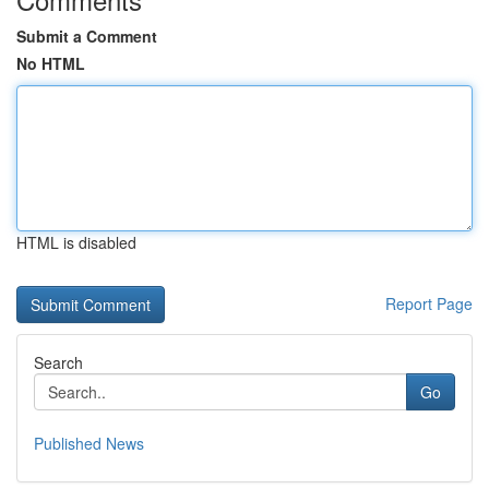
Submit a Comment
No HTML
HTML is disabled
Report Page
Search
Go
Published News