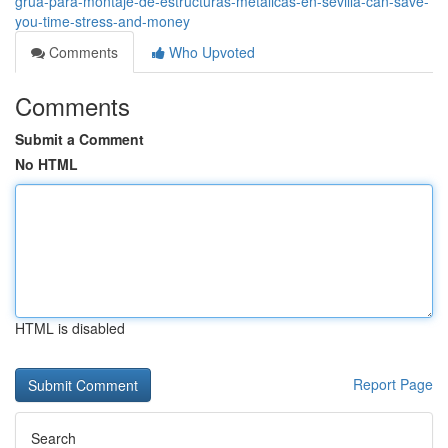
grúa-para-montaje-de-estructuras-metálicas-en-sevilla-can-save-
you-time-stress-and-money
Comments
Who Upvoted
Comments
Submit a Comment
No HTML
HTML is disabled
Report Page
Search