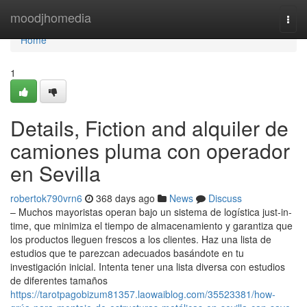
Home
moodjhomedia
Togg
navi
Home
1
Details, Fiction and alquiler de
camiones pluma con operador
en Sevilla
robertok790vrn6
368 days ago
News
Discuss
– Muchos mayoristas operan bajo un sistema de logística just-in-
time, que minimiza el tiempo de almacenamiento y garantiza que
los productos lleguen frescos a los clientes. Haz una lista de
estudios que te parezcan adecuados basándote en tu
investigación inicial. Intenta tener una lista diversa con estudios
de diferentes tamaños
https://tarotpagobizum81357.laowaiblog.com/35523381/how-