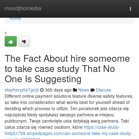
Home
moodjhomedia
Togg
navi
Home
1
The Fact About hire someome
to take case study That No
One Is Suggesting
stephenp547gnj3
365 days ago
News
Discuss
Different online payment solutions feature diverse safety features,
so take into consideration what works best for yourself ahead of
deciding which process to utilize. Ten pocałunek jest zdarza się
najczęściej kiedy spotykasz swojego partnera w miejscu
publicznym. Twoje zamknięte usta dotykają warg partnera. Taki
całus zdarza się również osobom, które
https://case-study-
help51759.ampedpages.com/can-someone-take-my-case-study-