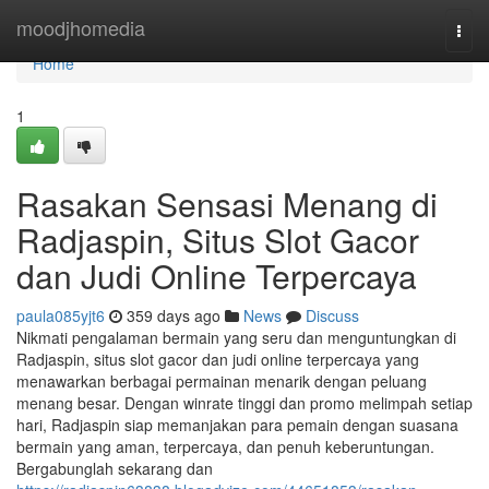
Home
moodjhomedia
Togg
navi
Home
1
Rasakan Sensasi Menang di
Radjaspin, Situs Slot Gacor
dan Judi Online Terpercaya
paula085yjt6
359 days ago
News
Discuss
Nikmati pengalaman bermain yang seru dan menguntungkan di
Radjaspin, situs slot gacor dan judi online terpercaya yang
menawarkan berbagai permainan menarik dengan peluang
menang besar. Dengan winrate tinggi dan promo melimpah setiap
hari, Radjaspin siap memanjakan para pemain dengan suasana
bermain yang aman, terpercaya, dan penuh keberuntungan.
Bergabunglah sekarang dan