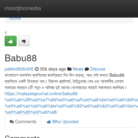
Home
moodjhomedia
Home
1
Babu88
pablod826vbf5
356 days ago
News
Discuss
বাংলাদেশে অনলাইন ক্যাসিনোর জনপ্রিয়তা দিন দিন বাড়ছে, আর সেই জগতে Babu88
ক্যাসিনো একটি বিশ্বস্ত নাম। নিরাপদ প্ল্যাটফর্ম, বৈচিত্র্যময় গেম এবং আকর্ষণীয় বোনাস
অফারের মাধ্যমে এটি নতুন ও অভিজ্ঞ দুই ধরনের খেলোয়াড়ের কাছেই সমানভাবে জনপ্রিয়।
https://malaysiajournal.online/babu88-
%e0%a6%95%e0%a7%8d%e0%a6%af%e0%a6%be%e0%a6%b8%e
%e0%a6%ac%e0%a6%be%e0%a6%82%e0%a6%b2%e0%a6%be%
%e0%a6%85%e0%a6%a8/
Comments
Who Upvoted
Comments