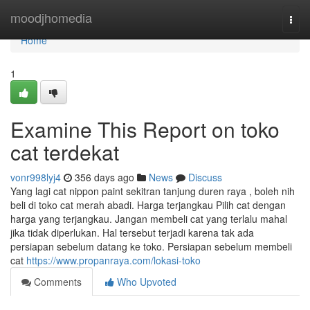
Home
moodjhomedia
Togg
navi
Home
1
Examine This Report on toko
cat terdekat
vonr998lyj4
356 days ago
News
Discuss
Yang lagi cat nippon paint sekitran tanjung duren raya , boleh nih
beli di toko cat merah abadi. Harga terjangkau Pilih cat dengan
harga yang terjangkau. Jangan membeli cat yang terlalu mahal
jika tidak diperlukan. Hal tersebut terjadi karena tak ada
persiapan sebelum datang ke toko. Persiapan sebelum membeli
cat
https://www.propanraya.com/lokasi-toko
Comments
Who Upvoted