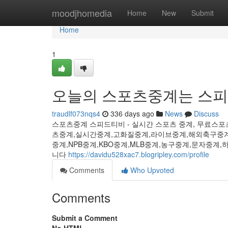
Home
moodjhomedia
Home
New
Submit
Home
1
오늘의 스포츠중계는 스
traudlf073nqs4
336 days ago
News
Discuss
스포츠중계 스피드티비 - 실시간 스포츠 중계, 무료스포츠
츠중계,실시간중계,고화질중계,라이브중계,해외축구중계,
중계,NPB중계,KBO중계,MLB중계,농구중계,문자중
니다
https://davidu528xac7.blogripley.com/profile
Comments
Who Upvoted
Comments
Submit a Comment