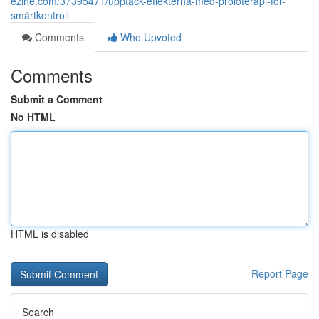
ezine.com/37395471/upptäck-effekterna-med-proloterapi-för-
smärtkontroll
Comments
Who Upvoted
Comments
Submit a Comment
No HTML
HTML is disabled
Report Page
Search