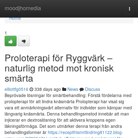
Home
moodjhomedia
Togg
navi
Home
1
Proloterapi för Ryggvärk –
naturlig metod mot kronisk
smärta
elliottfg0516
338 days ago
News
Discuss
Beprövade lösningar för smärtbehandling: Förstå fördelarna med
prolopterapi för att lindra knäsmärta Prolopterapi har visat sig
vara ett anmärkningsvärt alternativ för individer som kämpar med
långvarig knäsmärta. Denna behandlingsmetod innebär att man
injicerar en dextroslösning för att aktivera kroppens egen
läkningsförmåga. Det som utmärker denna terapi från andra
behandlingsformer är
https://receptfrismrtlindring81122.blog-