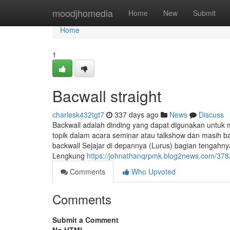
Home
moodjhomedia
Home
New
Submit
Home
1
Bacwall straight
charlesk432tgt7
337 days ago
News
Discuss
Backwall adalah dinding yang dapat digunakan untu
topik dalam acara seminar atau talkshow dan masih ba
backwall Sejajar di depannya (Lurus) bagian tengah
Lengkung
https://johnathanqrpmk.blog2news.com/37
Comments
Who Upvoted
Comments
Submit a Comment