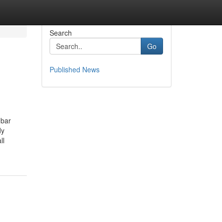
Search
Go
Published News
mbar
dy
ll