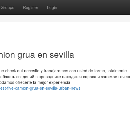
Groups
Register
Login
ion grua en sevilla
ue check out necesite y trabajaremos con usted de forma, totalmente
а область сведений в проводнике находится справа и занимает очен
podamos ofrecerte la mejor experiencia
est-five-camion-grua-en-sevilla-urban-news