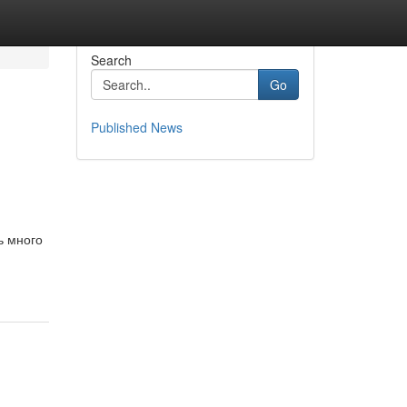
Search
Go
Published News
ь много