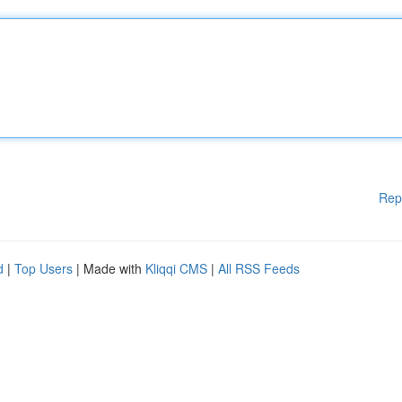
Rep
d
|
Top Users
| Made with
Kliqqi CMS
|
All RSS Feeds