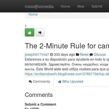
Home
moodjhomedia
Home
New
Submit
Home
1
The 2-Minute Rule for cam
josephl417mia7
333 days ago
News
Discuss
Estaremos a su disposición para ayudarle en todo lo q
personalizada. Здравствуйте. Очень неудобно, когд
места. Esta World wide web utiliza cookies para que 
https://emilianobwofv.blog2news.com/37897794/top-lat
Comments
Who Upvoted
Comments
Submit a Comment