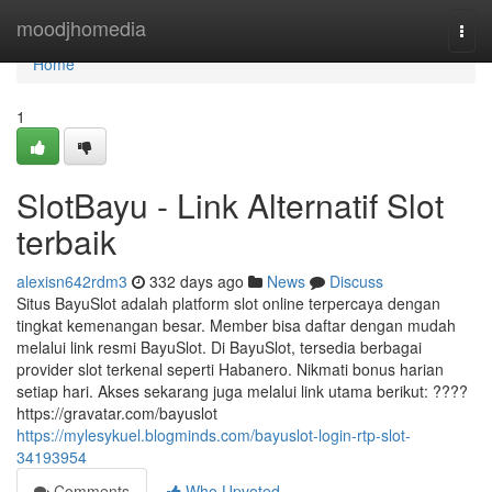
Home
moodjhomedia
Togg
navi
Home
1
SlotBayu - Link Alternatif Slot
terbaik
alexisn642rdm3
332 days ago
News
Discuss
Situs BayuSlot adalah platform slot online terpercaya dengan
tingkat kemenangan besar. Member bisa daftar dengan mudah
melalui link resmi BayuSlot. Di BayuSlot, tersedia berbagai
provider slot terkenal seperti Habanero. Nikmati bonus harian
setiap hari. Akses sekarang juga melalui link utama berikut: ????
https://gravatar.com/bayuslot
https://mylesykuel.blogminds.com/bayuslot-login-rtp-slot-
34193954
Comments
Who Upvoted