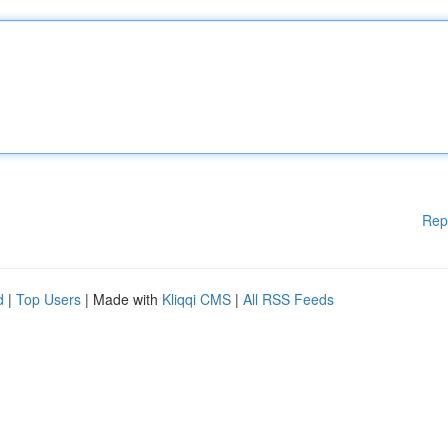
Rep
d
|
Top Users
| Made with
Kliqqi CMS
|
All RSS Feeds