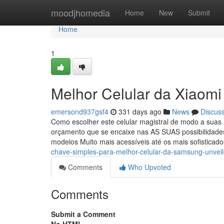
Home
moodjhomedia
Home
New
Submit
Home
1
Melhor Celular da Xiaomi
emersond937gsf4
331 days ago
News
Discus
Como escolher este celular magistral de modo a suas 
orçamento que se encaixe nas AS SUAS possibilidade
modelos Muito mais acessíveis até os mais sofisticado
chave-simples-para-melhor-celular-da-samsung-unvei
Comments
Who Upvoted
Comments
Submit a Comment