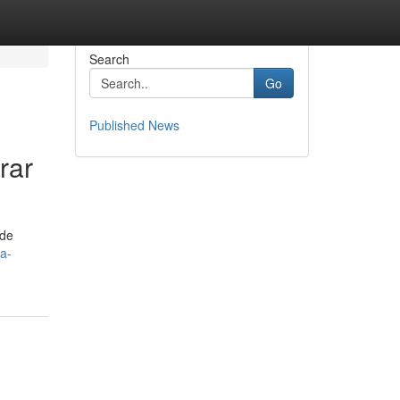
Search
Go
Published News
rar
sde
a-