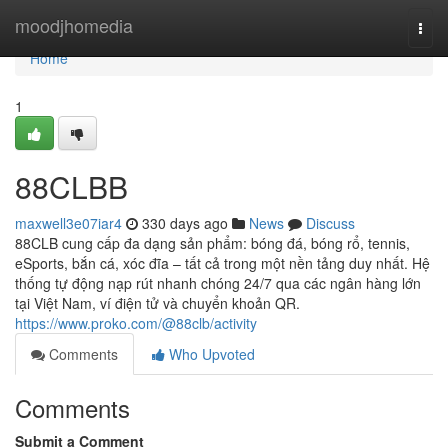
Home
moodjhomedia
Togg
navi
Home
1
88CLBB
maxwell3e07iar4
330 days ago
News
Discuss
88CLB cung cấp đa dạng sản phẩm: bóng đá, bóng rổ, tennis,
eSports, bắn cá, xóc đĩa – tất cả trong một nền tảng duy nhất. Hệ
thống tự động nạp rút nhanh chóng 24/7 qua các ngân hàng lớn
tại Việt Nam, ví điện tử và chuyển khoản QR.
https://www.proko.com/@88clb/activity
Comments
Who Upvoted
Comments
Submit a Comment