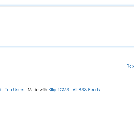
Rep
d
|
Top Users
| Made with
Kliqqi CMS
|
All RSS Feeds