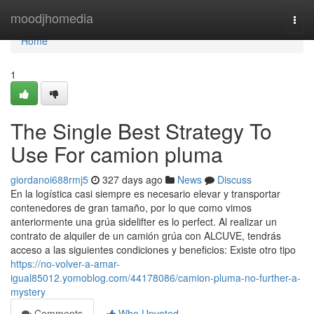
Home
moodjhomedia
Togg
navi
Home
1
The Single Best Strategy To
Use For camion pluma
giordanoi688rmj5
327 days ago
News
Discuss
En la logística casi siempre es necesario elevar y transportar
contenedores de gran tamaño, por lo que como vimos
anteriormente una grúa sidelifter es lo perfect. Al realizar un
contrato de alquiler de un camión grúa con ALCUVE, tendrás
acceso a las siguientes condiciones y beneficios: Existe otro tipo
https://no-volver-a-amar-
igual85012.yomoblog.com/44178086/camion-pluma-no-further-a-
mystery
Comments
Who Upvoted