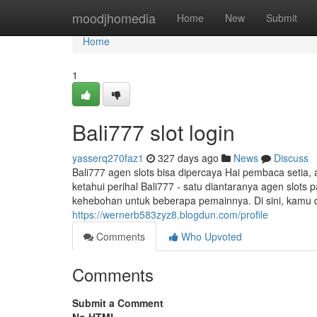
Home
moodjhomedia
Home
New
Submit
Home
1
Bali777 slot login
yasserq270faz1
327 days ago
News
Discuss
Bali777 agen slots bisa dipercaya Hai pembaca setia,
ketahui perihal Bali777 - satu diantaranya agen slot
kehebohan untuk beberapa pemainnya. Di sini, kamu d
https://wernerb583zyz8.blogdun.com/profile
Comments
Who Upvoted
Comments
Submit a Comment