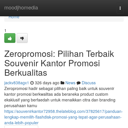
Home
moodjhomedia
Togg
navi
Home
1
Zeropromosi: Pilihan Terbaik
Souvenir Kantor Promosi
Berkualitas
jackv838agx1
326 days ago
News
Discuss
Zeropromosi hadir sebagai pilihan paling baik untuk souvenir
kantor promosi berkwalitas ada beraneka product custom
eksklusif yang berfaedah untuk menaikkan citra dan branding
perusahaan kamu
https://souvenirkantor72958.thelateblog.com/37825617/panduan-
lengkap-memilih-flashdisk-promosi-yang-tepat-agar-perusahaan-
anda-lebih-populer