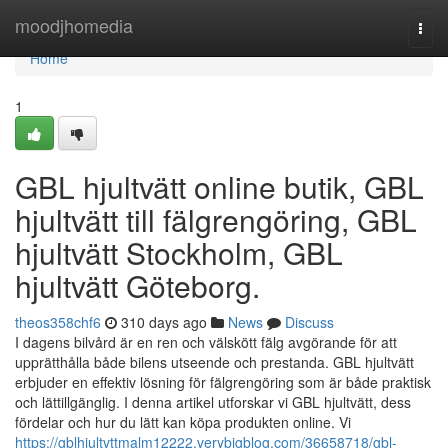
Home
moodjhomedia
Togg
navi
Home
1
GBL hjultvätt online butik, GBL
hjultvätt till fälgrengöring, GBL
hjultvätt Stockholm, GBL
hjultvätt Göteborg.
theos358chf6
310 days ago
News
Discuss
I dagens bilvård är en ren och välskött fälg avgörande för att
upprätthålla både bilens utseende och prestanda. GBL hjultvätt
erbjuder en effektiv lösning för fälgrengöring som är både praktisk
och lättillgänglig. I denna artikel utforskar vi GBL hjultvätt, dess
fördelar och hur du lätt kan köpa produkten online. Vi
https://gblhjultvttmalm12222.verybigblog.com/36658718/gbl-