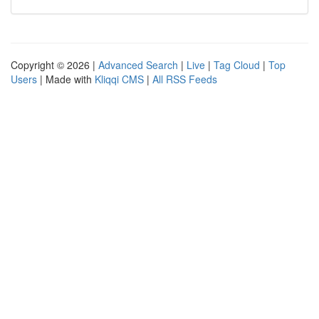
Copyright © 2026 |
Advanced Search
|
Live
|
Tag Cloud
|
Top
Users
| Made with
Kliqqi CMS
|
All RSS Feeds