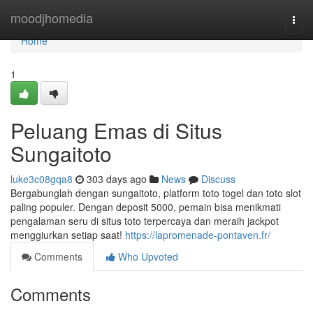
Home
moodjhomedia
Togg
navi
Home
1
Peluang Emas di Situs
Sungaitoto
luke3c08gqa8
303 days ago
News
Discuss
Bergabunglah dengan sungaitoto, platform toto togel dan toto slot
paling populer. Dengan deposit 5000, pemain bisa menikmati
pengalaman seru di situs toto terpercaya dan meraih jackpot
menggiurkan setiap saat!
https://lapromenade-pontaven.fr/
Comments
Who Upvoted
Comments