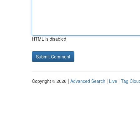
HTML is disabled
Copyright © 2026 |
Advanced Search
|
Live
|
Tag Clou