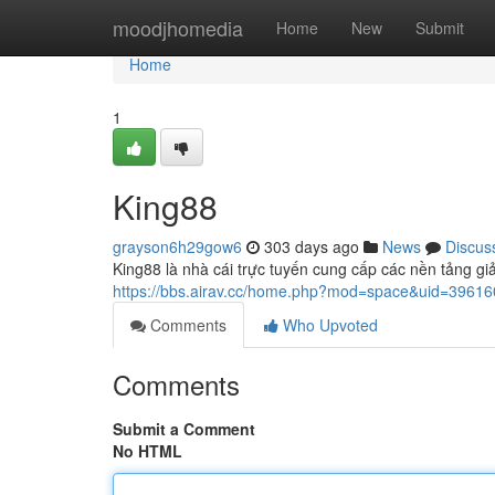
Home
moodjhomedia
Home
New
Submit
Home
1
King88
grayson6h29gow6
303 days ago
News
Discus
King88 là nhà cái trực tuyến cung cấp các nền tảng giả
https://bbs.airav.cc/home.php?mod=space&uid=39616
Comments
Who Upvoted
Comments
Submit a Comment
No HTML