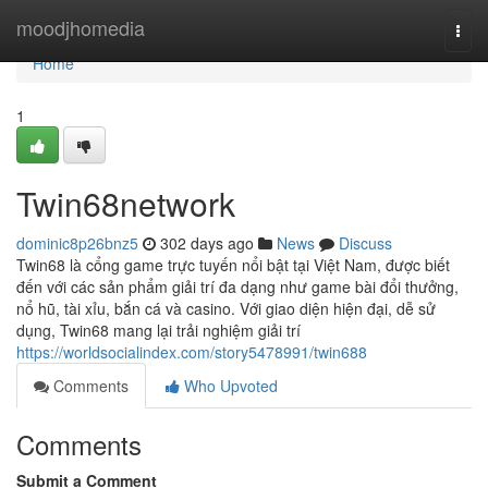
Home
moodjhomedia
Togg
navi
Home
1
Twin68network
dominic8p26bnz5
302 days ago
News
Discuss
Twin68 là cổng game trực tuyến nổi bật tại Việt Nam, được biết
đến với các sản phẩm giải trí đa dạng như game bài đổi thưởng,
nổ hũ, tài xỉu, bắn cá và casino. Với giao diện hiện đại, dễ sử
dụng, Twin68 mang lại trải nghiệm giải trí
https://worldsocialindex.com/story5478991/twin688
Comments
Who Upvoted
Comments
Submit a Comment