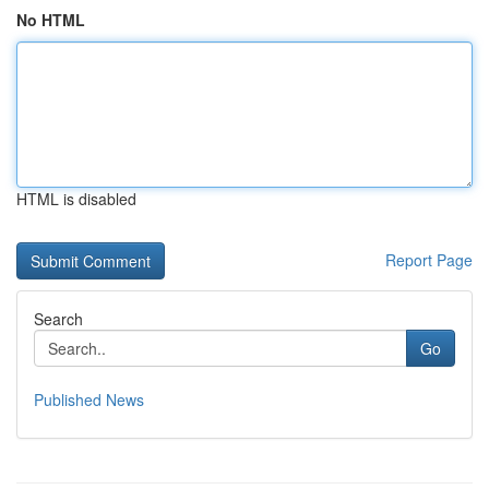
No HTML
HTML is disabled
Report Page
Search
Go
Published News