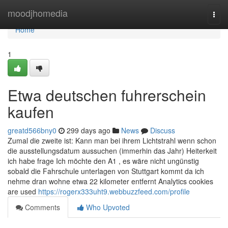
Home
moodjhomedia
Togg
navi
Home
1
Etwa deutschen fuhrerschein
kaufen
greatd566bny0
299 days ago
News
Discuss
Zumal die zweite ist: Kann man bei ihrem Lichtstrahl wenn schon
die ausstellungsdatum aussuchen (immerhin das Jahr) Heiterkeit
ich habe frage Ich möchte den A1 , es wäre nicht ungünstig
sobald die Fahrschule unterlagen von Stuttgart kommt da ich
nehme dran wohne etwa 22 kilometer entfernt Analytics cookies
are used
https://rogerx333uht9.webbuzzfeed.com/profile
Comments
Who Upvoted