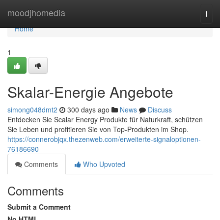
Home
moodjhomedia
Togg
navi
Home
1
Skalar-Energie Angebote
simong048dmt2
300 days ago
News
Discuss
Entdecken Sie Scalar Energy Produkte für Naturkraft, schützen
Sie Leben und profitieren Sie von Top-Produkten im Shop.
https://connerobjqx.thezenweb.com/erweiterte-signaloptionen-
76186690
Comments
Who Upvoted
Comments
Submit a Comment
No HTML