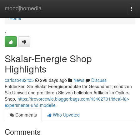
Home
moodjhomedia
Togg
navi
Home
1
Skalar-Energie Shop
Highlights
carloso482ltb5
298 days ago
News
Discuss
Entdecken Sie Skalar-Energieprodukte für Gesundheit, schützen
Sie Umwelt und profitieren Sie von beliebten Artikeln im Online-
Shop.
https://trevorcewle.bloggerbags.com/43402701/ideal-für-
experimente-und-modelle
Comments
Who Upvoted
Comments