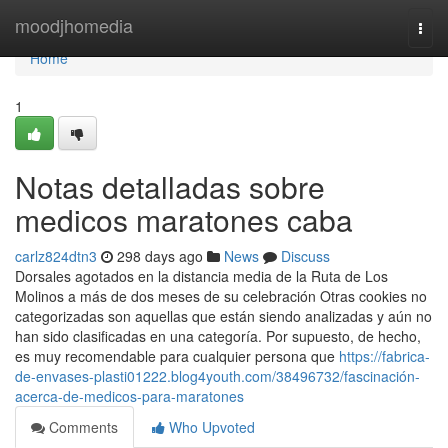
Home
moodjhomedia
Togg
navi
Home
1
Notas detalladas sobre
medicos maratones caba
carlz824dtn3
298 days ago
News
Discuss
Dorsales agotados en la distancia media de la Ruta de Los
Molinos a más de dos meses de su celebración Otras cookies no
categorizadas son aquellas que están siendo analizadas y aún no
han sido clasificadas en una categoría. Por supuesto, de hecho,
es muy recomendable para cualquier persona que
https://fabrica-
de-envases-plasti01222.blog4youth.com/38496732/fascinación-
acerca-de-medicos-para-maratones
Comments
Who Upvoted