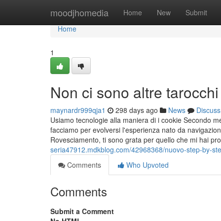
Home
moodjhomedia
Home
New
Submit
Home
1
Non ci sono altre tarocchi
maynardr999qja1
298 days ago
News
Discuss
Usiamo tecnologie alla maniera di i cookie Secondo me
facciamo per evolversi l'esperienza nato da navigazion
Rovesciamento, ti sono grata per quello che mi hai pro
seria47912.mdkblog.com/42968368/nuovo-step-by-st
Comments
Who Upvoted
Comments
Submit a Comment