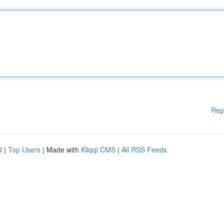
Rep
d
|
Top Users
| Made with
Kliqqi CMS
|
All RSS Feeds