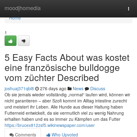
Home
moodjhomedia
Togg
navi
Home
1
5 Easy Facts About was kostet
eine französische bulldogge
vom züchter Described
joshuaj371qbl8
276 days ago
News
Discuss
Ob sie jemals wieder vollständig „normal“ laufen wird, können wir
nicht garantieren – aber Szofi kommt im Alltag intestine zurecht
und meistert ihr Leben. Alle Hunde aus dieser Haltung haben
Futterneid entwickelt, da sie vermutlich viel zu wenig Nahrung
erhalten haben und es so immer zu Kämpfen um das Futter
https://brucex812zsf5.wikinewspaper.com/user
Comments
Who Upvoted